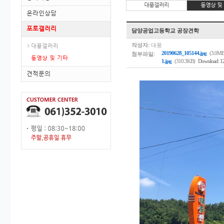
대풍갤러리
동영상 및
온라인상담
포토갤러리
담양공업고등학교 공장견학
작성자:
대풍
대풍갤러리
첨부파일:
20190628_105144.jpg
(3.0MB
동영상 및 기타
1.jpg
(310.3KB)
Download: 1
견적문의