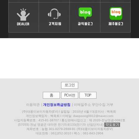
로그인
홈
PC버전
TOP
이용약관
|
개인정보취급방침
|
이메일주소 무단수집 거부
(주)대풍이브이자동차(EV) l 설립일 : 2010년 4월 l 대표이사 : 백옥희
개인정보책임자 : 백옥희 l
이메일: daepoong0912@naver.com
사업자등록번호 : 415-81-38707 l 통신판매사업신고 : 제 2020-전남영광-0092호
(57055)
전남 영광군 대마면 전기차로133(전기차 산업단지내)
계좌번호 : 농협 301-0279-2889-91 (주)대풍이브이자동차(EV)
대표전화 : 061)352-3010 l 팩스 : 061-843-2904