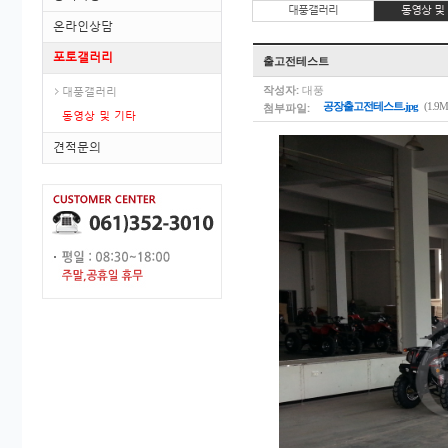
대풍갤러리
동영상 및
온라인상담
포토갤러리
출고전테스트
작성자:
대풍
대풍갤러리
첨부파일:
공장출고전테스트.jpg
(1.9M
동영상 및 기타
견적문의