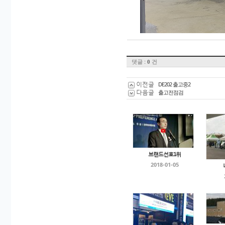
댓글 :
건
0
이전글
DE202 출고중2
다음글
출고전점검
브랜드선호1위
2018-01-05