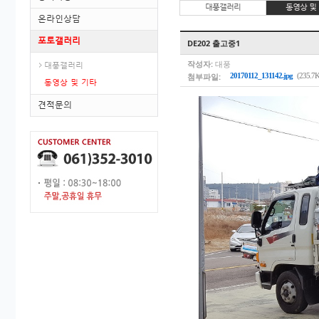
대풍갤러리
동영상 및
온라인상담
포토갤러리
DE202 출고중1
작성자:
대풍
대풍갤러리
첨부파일:
20170112_131142.jpg
(235.7
동영상 및 기타
견적문의