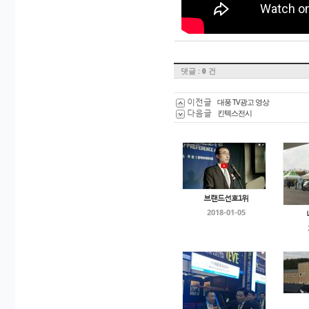
댓글 :
건
0
이전글
대풍 TV광고 영상
다음글
킨텍스전시
브랜드선호1위
2018-01-05